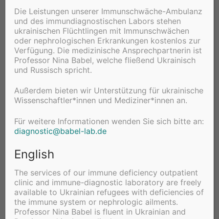
liefert vielfältige Hinweise
Die Leistungen unserer Immunschwäche-Ambulanz
und des immundiagnostischen Labors stehen
ukrainischen Flüchtlingen mit Immunschwächen
Durch die Sequenzierung des Immunoms, bei dem
oder nephrologischen Erkrankungen kostenlos zur
dieses in seine genetischen Bestandteile zerlegt
Verfügung. Die medizinische Ansprechpartnerin ist
wird, erhalten die Forscher einen Einblick in diese
Professor Nina Babel, welche fließend Ukrainisch
Mischung. Grundlage hierfür ist das sogenannte
und Russisch spricht.
„high-troughput sequencing“ oder auch „next
Außerdem bieten wir Unterstützung für ukrainische
generation sequencing“ – ein weiterentwickeltes
Wissenschaftler*innen und Mediziner*innen an.
Verfahren mit dem die Sequenzierung deutlich
schneller und kostengünstiger erfolgen kann als
Für weitere Informationen wenden Sie sich bitte an
:
bisher. „Neben den durchgemachten und
diagnostic@babel-lab.de
bestehenden Krankheiten kann die
English
Zusammensetzung des Immunoms auch Hinweise
darauf geben, wie jemand auf eine bestimmte
The services of our immune deficiency outpatient
Behandlung oder ein Medikament reagieren wird
clinic and immune-diagnostic laboratory are freely
oder wie groß die Wahrscheinlichkeit ist, dass ein
available to Ukrainian refugees with deficiencies of
the immune system or nephrologic ailments.
Spenderorgan abgestoßen wird“, so der Laborleiter
Professor Nina Babel is fluent in Ukrainian and
Dr. Stervbo. Die Wissenschaftler erhoffen sich in