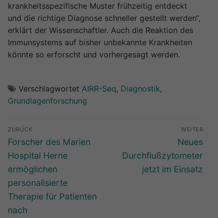
krankheitsspezifische Muster frühzeitig entdeckt
und die richtige Diagnose schneller gestellt werden“,
erklärt der Wissenschaftler. Auch die Reaktion des
Immunsystems auf bisher unbekannte Krankheiten
könnte so erforscht und vorhergesagt werden.
Verschlagwortet
AIRR-Seq
,
Diagnostik
,
Grundlagenforschung
Beitragsnavigation
ZURÜCK
WEITER
Vorheriger
Nächster
Forscher des Marien
Neues
Beitrag:
Beitrag:
Hospital Herne
Durchflußzytometer
ermöglichen
jetzt im Einsatz
personalisierte
Therapie für Patienten
nach