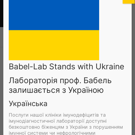
Zum
Inhalt
springen
VIRALE IMMUNITÄT UND IMMUNMONITORING
Galerie 2021
ESOT Congress 2021
Babel-Lab Stands with Ukraine
Лабораторія проф. Бабель
залишається з Україною
Українська
Послуги нашої клініки імунодефіцитів та
імунодіагностичної лабораторії доступні
безкоштовно біженцям з України з порушенням
імунної системи чи нефрологічними