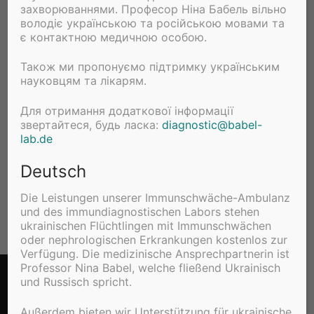
захворюваннями. Професор Ніна Бабель вільно
володіє українською та російською мовами та
є контактною медичною особою.
Також ми пропонуємо підтримку українським
науковцям та лікарям.
Для отримання додаткової інформації
звертайтеся, будь ласка:
diagnostic@babel-
lab.de
Deutsch
Die Leistungen unserer Immunschwäche-Ambulanz
und des immundiagnostischen Labors stehen
ukrainischen Flüchtlingen mit Immunschwächen
oder nephrologischen Erkrankungen kostenlos zur
Verfügung. Die medizinische Ansprechpartnerin ist
Professor Nina Babel, welche fließend Ukrainisch
Copyright © 2026 Babel Lab – Powered by
Customify
.
und Russisch spricht.
Außerdem bieten wir Unterstützung für ukrainische