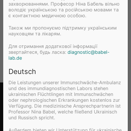
захворюваннями. Професор Ніна Бабель вільно
володіє українською та російською мовами та
project.org/package=beadplexr
є контактною медичною особою.
The following vignettes are included:
Також ми пропонуємо підтримку українським
науковцям та лікарям.
LegendPlex analysis
Для отримання додаткової інформації
CBA and MACSPlex assays
звертайтеся, будь ласка:
diagnostic@babel-
lab.de
Prepartion of flow-data
Deutsch
Die Leistungen unserer Immunschwäche-Ambulanz
und des immundiagnostischen Labors stehen
Copyright © 2026 Babel Lab – Powered by
Customify
.
ukrainischen Flüchtlingen mit Immunschwächen
oder nephrologischen Erkrankungen kostenlos zur
Verfügung. Die medizinische Ansprechpartnerin ist
Impressum
Professor Nina Babel, welche fließend Ukrainisch
und Russisch spricht.
Außerdem bieten wir Unterstützung für ukrainische