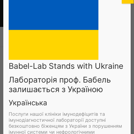
Zum
Inhalt
springen
VIRALE IMMUNITÄT UND IMMUNMONITORING
beadplexr
The R package
Babel-Lab Stands with Ukraine
‚
‚ which
beadplexr
Лабораторія проф. Бабель
is used for analysis
of multiplex
залишається з Україною
cytometric bead
assays is available
Українська
here:
Послуги нашої клініки імунодефіцитів та
https://CRAN.R-
імунодіагностичної лабораторії доступні
безкоштовно біженцям з України з порушенням
імунної системи чи нефрологічними