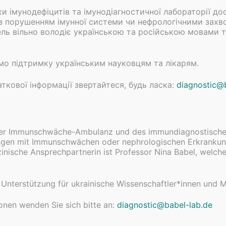
N →
ки імунодефіцитів та імунодіагностичної лабораторії д
 з порушенням імунної системи чи нефрологічними зах
ль вільно володіє українською та російською мовами 
о підтримку українським науковцям та лікарям.
Impressum
D
ткової інформації звертайтеся, будь ласка:
diagnostic@
rer Immunschwäche-Ambulanz und des immundiagnostische
lingen mit Immunschwächen oder nephrologischen Erkrankun
inische Ansprechpartnerin ist Professor Nina Babel, welche
Unterstützung für ukrainische Wissenschaftler*innen und M
ionen wenden Sie sich bitte an
:
diagnostic@babel-lab.de