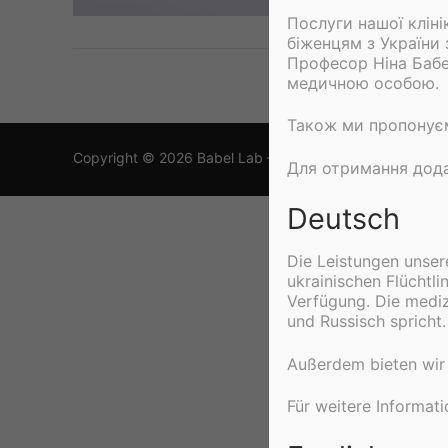
WEITERLESE
Послуги нашої кліні
біженцям з України
Професор Ніна Бабе
медичною особою.
Також ми пропонуєм
Copyright © 2026 Babel Lab – Powered by
Customify
.
Для отримання дода
Deutsch
Die Leistungen unse
ukrainischen Flücht
Verfügung. Die mediz
und Russisch spricht.
Außerdem bieten wir 
Für weitere Informat