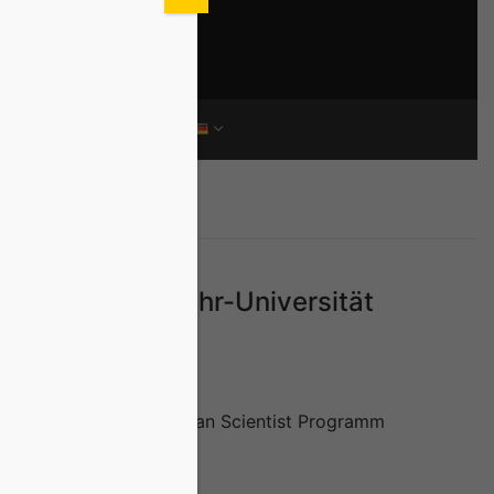
TIONEN
KONTAKT
amm RINAI der Ruhr-Universität
 DFG-geförderten Clinician Scientist Programm
ftlichem Interesse…