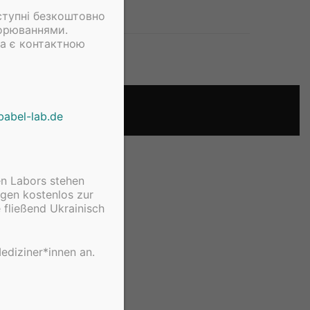
оступні безкоштовно
ворюваннями.
та є контактною
atenschutzerklaerung
babel-lab.de
n Labors stehen
gen kostenlos zur
 fließend Ukrainisch
ediziner*innen an.