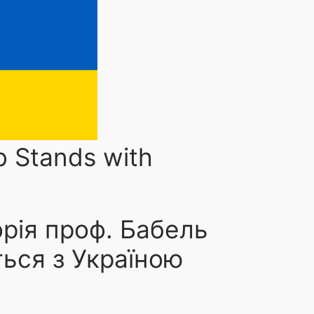
VIRALE IMMUNITÄT UND IMMUNMONITORING
FORDERUNGSSCHEINE
PROJEKTE/KOOPERATION
PUBLIKA
b Stands with
sschreibung: Clinician Scientist Progr
рія проф. Бабель
7. MÄRZ 2025
UPDATE
ься з Україною
che Fakultät der Ruhr-Universität Bochum bietet Stellen im
r können klinisch tätige Ärztinnen und Ärzte mit wissenscha