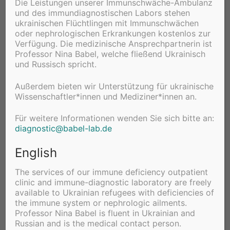
Die Leistungen unserer Immunschwäche-Ambulanz
und des immundiagnostischen Labors stehen
ukrainischen Flüchtlingen mit Immunschwächen
oder nephrologischen Erkrankungen kostenlos zur
Verfügung. Die medizinische Ansprechpartnerin ist
Professor Nina Babel, welche fließend Ukrainisch
und Russisch spricht.
Dialysepatienten profitieren von
Außerdem bieten wir Unterstützung für ukrainische
einer dritten Covid-Impfung
Wissenschaftler*innen und Mediziner*innen an.
BABEL LAB
28. OKTOBER 2021
PRESSEMITTEILUNG
Für weitere Informationen wenden Sie sich bitte an
:
diagnostic@babel-lab.de
Das Immunsystem mancher Patientinnen und
Patienten spricht auf die zweite Impfung kaum an.
English
Das ändert sich beim dritten Mal. Forscherinnen und
Forscher haben die Immunantwort…
The services of our immune deficiency outpatient
clinic and immune-diagnostic laboratory are freely
available to Ukrainian refugees with deficiencies of
WEITERLESEN →
the immune system or nephrologic ailments.
Professor Nina Babel is fluent in Ukrainian and
Russian and is the medical contact person.