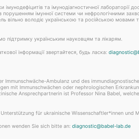
ки імунодефіцитів та імунодіагностичної лабораторії д
 з порушенням імунної системи чи нефрологічними зах
ль вільно володіє українською та російською мовами 
b stands with Ukraine // Лабораторія 
// Babel-Lab Steht hinter der Ukraine
о підтримку українським науковцям та лікарям.
14. APRIL 2022
UPDATE
ткової інформації звертайтеся, будь ласка:
diagnostic@
ослуги нашої клініки імунодефіцитів та імунодіагностич
країни з порушенням імунної системи чи нефрологічни
іє…
rer Immunschwäche-Ambulanz und des immundiagnostische
lingen mit Immunschwächen oder nephrologischen Erkrankun
→
inische Ansprechpartnerin ist Professor Nina Babel, welche
Unterstützung für ukrainische Wissenschaftler*innen und M
ionen wenden Sie sich bitte an
:
diagnostic@babel-lab.de