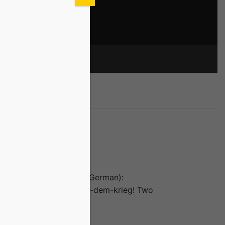
ONTACT
 Kiew was mentioned (in German):
e-forscherinnen-trotzen-dem-krieg! Two