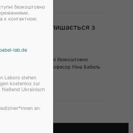
оступні безкоштовно
ворюваннями.
та є контактною
проф. Бабель залишається з
babel-lab.de
ної лабораторії доступні безкоштовно
ми захворюваннями. Професор Ніна Бабель
n Labors stehen
gen kostenlos zur
 fließend Ukrainisch
ediziner*innen an.