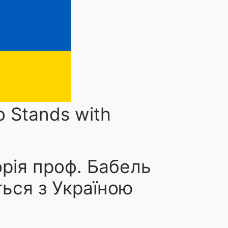
VIRAL IMMUNITY AND IMMUNE MONITORING
L LAB
PROJECTS/COOPERATIONS
PUBLICATIONS
C
b Stands with
ation Bochum-Kiew
рія проф. Бабель
9. FEBRUARY 2023
UPDATE
laboration with Bogomolets National Medical University in
ься з Україною
rub.de/wissenschaft/2023-02-08-typ-2-diabetes-ukrainisch
ited us in Bochum as part of the…
→